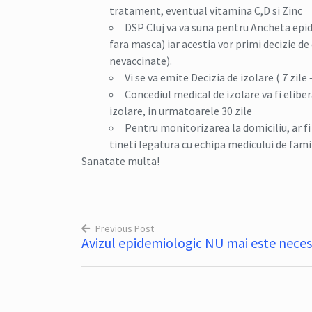
tratament, eventual vitamina C,D si Zinc
DSP Cluj va va suna pentru Ancheta epide
fara masca) iar acestia vor primi decizie d
nevaccinate).
Vi se va emite Decizia de izolare ( 7 zile 
Concediul medical de izolare va fi elibe
izolare, in urmatoarele 30 zile
Pentru monitorizarea la domiciliu, ar f
tineti legatura cu echipa medicului de fami
Sanatate multa!
Previous Post
Avizul epidemiologic NU mai este nece
Navigare
în
articole