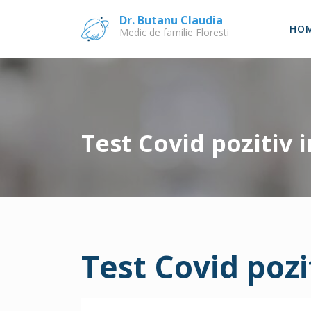
Skip
Dr. Butanu Claudia
to
HO
Medic de familie Floresti
content
Test Covid pozitiv i
Test Covid pozit