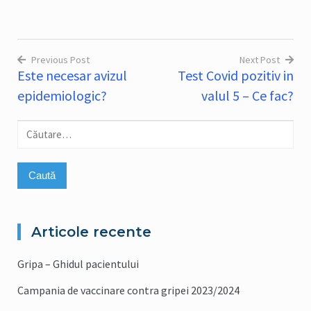
Previous Post
Next Post
Este necesar avizul
Test Covid pozitiv in
Navigare
epidemiologic?
valul 5 – Ce fac?
în
articole
Caută
după:
Articole recente
Gripa – Ghidul pacientului
Campania de vaccinare contra gripei 2023/2024