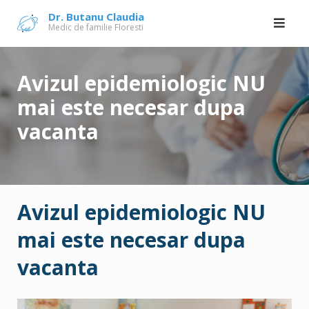
Skip
Dr. Butanu Claudia
Medic de familie Floresti
to
content
Avizul epidemiologic NU
mai este necesar dupa
vacanta
Avizul epidemiologic NU
mai este necesar dupa
vacanta