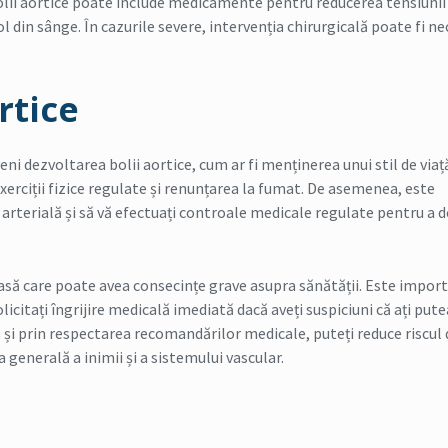
ii aortice poate include medicamente pentru reducerea tensiunii
ol din sânge. În cazurile severe, intervenția chirurgicală poate fi n
rtice
ni dezvoltarea bolii aortice, cum ar fi menținerea unui stil de viaț
xerciții fizice regulate și renunțarea la fumat. De asemenea, este
arterială și să vă efectuați controale medicale regulate pentru a 
oasă care poate avea consecințe grave asupra sănătății. Este impor
licitați îngrijire medicală imediată dacă aveți suspiciuni că ați putea
s și prin respectarea recomandărilor medicale, puteți reduce riscul 
 generală a inimii și a sistemului vascular.