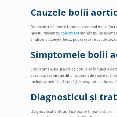
Cauzele bolii aorti
Boala aortică poate fi cauzată de mai multi facto
nivelul ridicat de
colesterol
din sânge. De asemen
sindromul Loeys-Dietz, pot crește riscul de dezvol
Simptomele bolii a
Simptomele bolii aortice pot varia în funcție de t
toracică, respirație dificilă, dureri de spate și s
include amețeli, dificultăți de respirație, oboseală 
Diagnosticul și tra
Diagnosticul bolii aortice poate fi realizat prin 