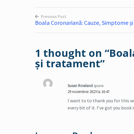
Previous Post
Boala Coronariană: Cauze, Simptome ș
Navigare
în
articole
1 thought on “
Boal
și tratament
”
Susan Rowland
spune:
29 noiembrie 2023 la 16:47
I want to to thank you for this w
every bit of it. I’ve got you boo