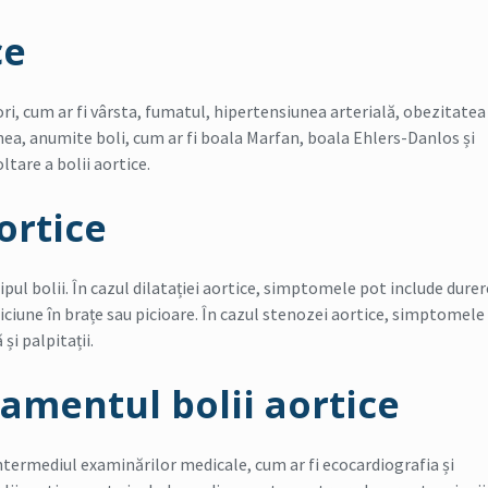
ce
ri, cum ar fi vârsta, fumatul, hipertensiunea arterială, obezitatea 
ea, anumite boli, cum ar fi boala Marfan, boala Ehlers-Danlos și
tare a bolii aortice.
ortice
ipul bolii. În cazul dilatației aortice, simptomele pot include durer
lăbiciune în brațe sau picioare. În cazul stenozei aortice, simptomele
și palpitații.
tamentul bolii aortice
intermediul examinărilor medicale, cum ar fi ecocardiografia și