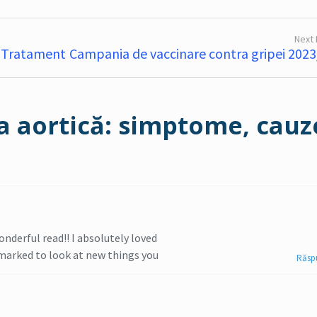
Next
i Tratament
Campania de vaccinare contra gripei 202
a aortică: simptome, cauz
onderful read!! I absolutely loved
k marked to look at new things you
Răsp