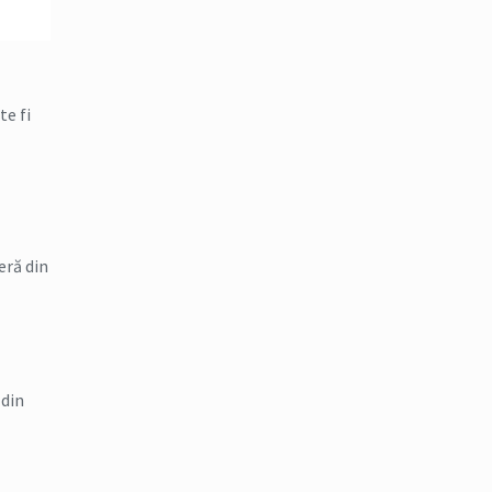
te fi
eră din
 din