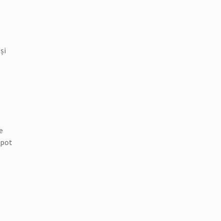
și
e
 pot