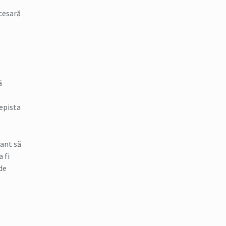
ecesară
ă
depista
tant să
 fi
de