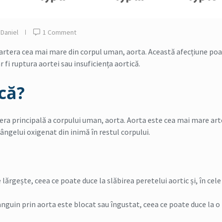
 Daniel
1 Comment
 artera cea mai mare din corpul uman, aorta. Această afecțiune poa
 fi ruptura aortei sau insuficiența aortică.
că?
era principală a corpului uman, aorta. Aorta este cea mai mare art
ngelui oxigenat din inimă în restul corpului.
 lărgește, ceea ce poate duce la slăbirea peretelui aortic și, în cele
anguin prin aorta este blocat sau îngustat, ceea ce poate duce la o