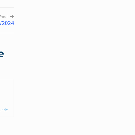
 Post
3/2024
e
unde