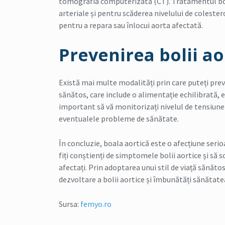
tomografia computerizată (CT). Tratamentul bol
arteriale și pentru scăderea nivelului de colester
pentru a repara sau înlocui aorta afectată.
Prevenirea bolii ao
Există mai multe modalități prin care puteți preve
sănătos, care include o alimentație echilibrată, e
important să vă monitorizați nivelul de tensiune 
eventualele probleme de sănătate.
În concluzie, boala aortică este o afecțiune seri
fiți conștienți de simptomele bolii aortice și să so
afectați. Prin adoptarea unui stil de viață sănăto
dezvoltare a bolii aortice și îmbunătăți sănătatea
Sursa:
femyo.ro