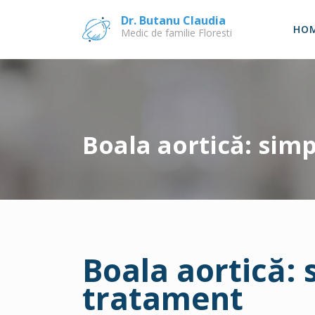
Skip
Dr. Butanu Claudia
to
HO
Medic de familie Floresti
content
Boala aortică: sim
Boala aortică:
tratament