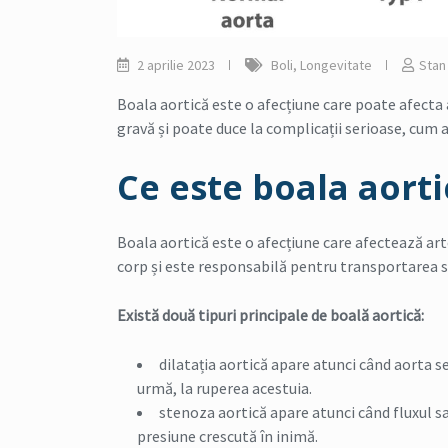
2 aprilie 2023
Boli
,
Longevitate
Stan
Boala aortică este o afecțiune care poate afecta
gravă și poate duce la complicații serioase, cum ar
Ce este boala aorti
Boala aortică este o afecțiune care afectează art
corp și este responsabilă pentru transportarea sâ
Există două tipuri principale de boală aortică:
dilatația aortică apare atunci când aorta se
urmă, la ruperea acestuia.
stenoza aortică apare atunci când fluxul s
presiune crescută în inimă.