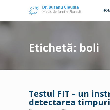
Skip
Dr. Butanu Claudia
to
HO
Medic de familie Floresti
content
Etichetă:
boli
Testul FIT – un ins
detectarea timpuri