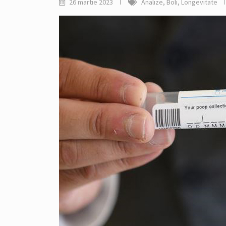
26 martie 2023
Analize
,
Boli
,
Longevitate