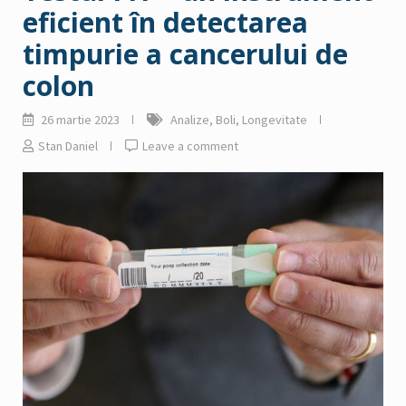
eficient în detectarea
timpurie a cancerului de
colon
26 martie 2023
Analize
,
Boli
,
Longevitate
Stan Daniel
Leave a comment