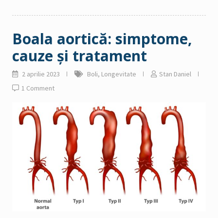
Boala aortică: simptome,
cauze și tratament
2 aprilie 2023
Boli
,
Longevitate
Stan Daniel
1 Comment