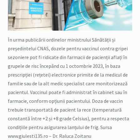
În urma publicării ordinelor ministrului Sănătății și
președintelui CNAS, dozele pentru vaccinul contra gripei
sezoniere pot fi ridicate din farmacii de pacienții aflați în
grupele de risc începând cu 1 octombrie 2023, în baza
prescripției (rețetei) electronice primite de la medicul de
familie sau de la alt medic specialist care monitorizează
pacientul. Vaccinul poate fi administrat în cabinet sau în
farmacie, conform opțiunii pacientului. Doza de vaccin
trebuie transportată de pacient la rece (temperatură
constantă între +2 și +8 grade Celsius), pentru a respecta
condițiile pentru asigurarea lanțului de frig. Sursa
www.giulesti135.ro – Dr. Raluca Zoitanu