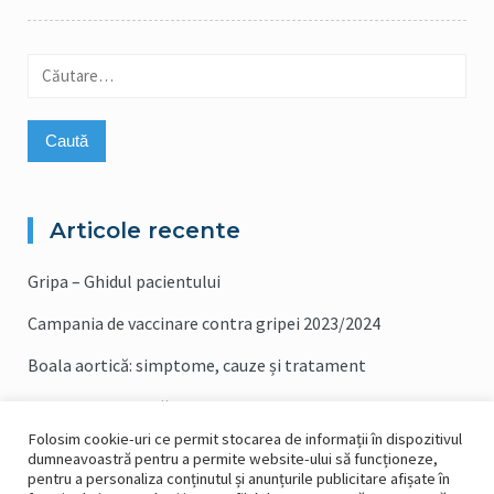
Caută
după:
Articole recente
Gripa – Ghidul pacientului
Campania de vaccinare contra gripei 2023/2024
Boala aortică: simptome, cauze și tratament
Boala Coronariană: Cauze, Simptome și Tratament
Folosim cookie-uri ce permit stocarea de informații în dispozitivul
Testul PSA: Ce este și cum se efectuează
dumneavoastră pentru a permite website-ului să funcționeze,
pentru a personaliza conținutul și anunțurile publicitare afișate în