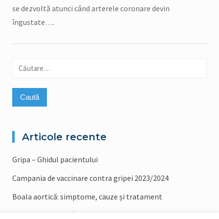
se dezvoltă atunci când arterele coronare devin
îngustate….
Caută
după:
Articole recente
Gripa – Ghidul pacientului
Campania de vaccinare contra gripei 2023/2024
Boala aortică: simptome, cauze și tratament
Boala Coronariană: Cauze, Simptome și Tratament