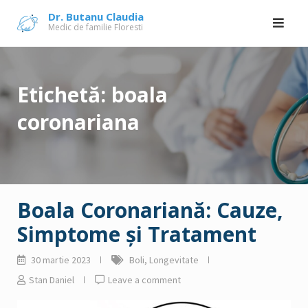
Skip
Dr. Butanu Claudia
Medic de familie Floresti
to
content
Etichetă:
boala
coronariana
Boala Coronariană: Cauze,
Simptome și Tratament
30 martie 2023
Boli
,
Longevitate
Stan Daniel
Leave a comment