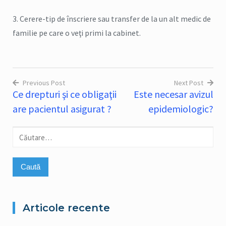
3. Cerere-tip de înscriere sau transfer de la un alt medic de
familie pe care o veţi primi la cabinet.
Previous Post
Next Post
Ce drepturi şi ce obligaţii
Este necesar avizul
Navigare
are pacientul asigurat ?
epidemiologic?
în
articole
Caută
după:
Articole recente