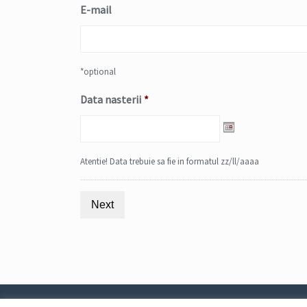
E-mail
*optional
Data nasterii
*
Date
Format:
DD
Atentie! Data trebuie sa fie in formatul zz/ll/aaaa
slash
MM
slash
YYYY