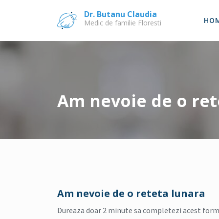
Skip
Dr. Butanu Claudia
to
HO
Medic de familie Floresti
content
Am nevoie de o ret
Am nevoie de o reteta lunara
Dureaza doar 2 minute sa completezi acest formula