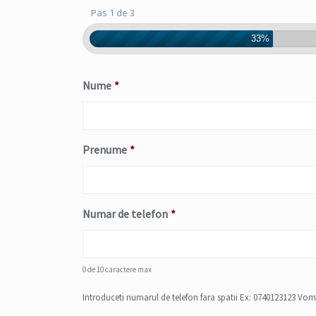
Pas 1 de 3
33%
Nume
*
Prenume
*
Numar de telefon
*
0 de 10 caractere max
Introduceti numarul de telefon fara spatii Ex: 0740123123 Vom