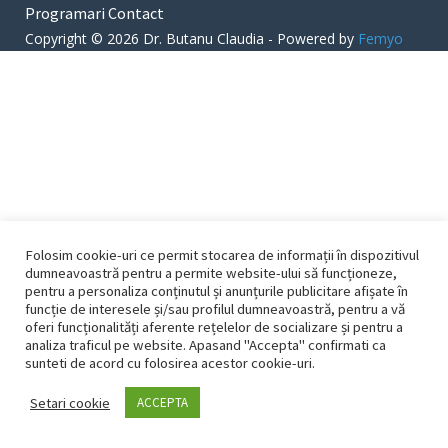
Programari
Contact
Copyright © 2026 Dr. Butanu Claudia - Powered by
Femyo
Folosim cookie-uri ce permit stocarea de informații în dispozitivul
dumneavoastră pentru a permite website-ului să funcționeze,
pentru a personaliza conținutul și anunțurile publicitare afișate în
funcție de interesele și/sau profilul dumneavoastră, pentru a vă
oferi funcționalități aferente rețelelor de socializare și pentru a
analiza traficul pe website. Apasand "Accepta" confirmati ca
sunteti de acord cu folosirea acestor cookie-uri.
Setari cookie
ACCEPTA